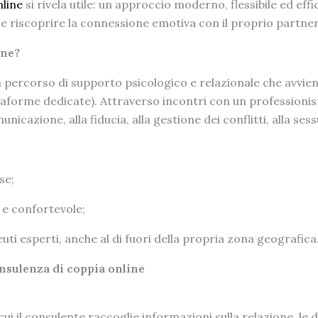
nline
si rivela utile: un approccio moderno, flessibile ed eff
i e riscoprire la connessione emotiva con il proprio partner
ine?
n percorso di supporto psicologico e relazionale che avvi
forme dedicate). Attraverso incontri con un professionist
unicazione, alla fiducia, alla gestione dei conflitti, alla ses
se;
 e confortevole;
ti esperti, anche al di fuori della propria zona geografica
nsulenza di coppia online
 cui il consulente raccoglie informazioni sulla relazione, le di