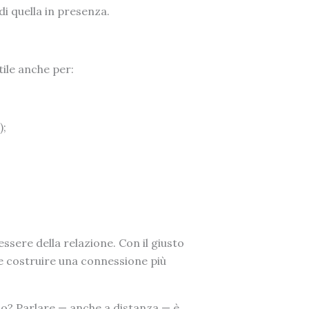
i quella in presenza.
tile anche per:
);
sere della relazione. Con il giusto
e costruire una connessione più
sso? Parlare — anche a distanza — è