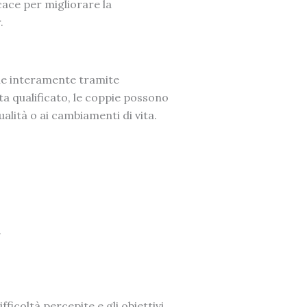
icace per migliorare la
.
ene interamente tramite
a qualificato, le coppie possono
sualità o ai cambiamenti di vita.
.
fficoltà percepite e gli obiettivi