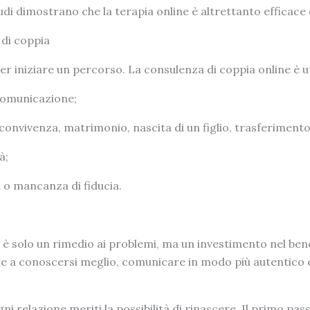
i dimostrano che la terapia online è altrettanto efficace d
di coppia
per iniziare un percorso. La consulenza di coppia online è u
 comunicazione;
nvivenza, matrimonio, nascita di un figlio, trasferimento
à;
 o mancanza di fiducia.
è solo un rimedio ai problemi, ma un investimento nel benes
e a conoscersi meglio, comunicare in modo più autentico 
 relazione meriti la possibilità di rinascere. Il primo pa